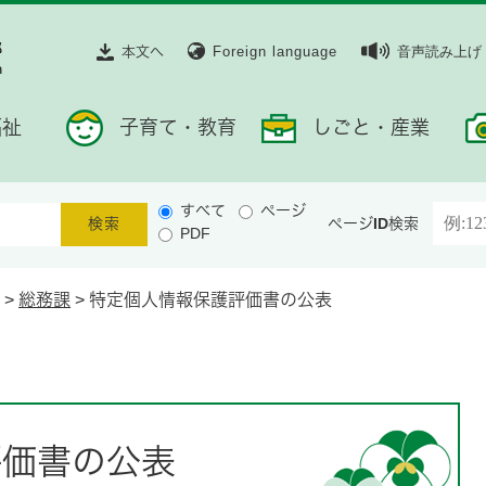
本文へ
Foreign language
音声読み上げ
福祉
子育て・教育
しごと・産業
すべて
ページ
ページID検索
PDF
>
総務課
>
特定個人情報保護評価書の公表
評価書の公表