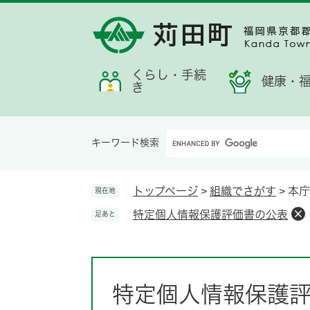
ペ
メ
メ
検
お
ー
ニ
ニ
索
す
ジ
ュ
ュ
す
す
の
ー
ー
る
め
先
を
くらし・手続
情
健康・
き
頭
飛
報
で
ば
す。
し
Google
て
キーワード検索
カ
本
ス
文
タ
へ
トップページ
>
組織でさがす
>
本庁
現在地
ム
特定個人情報保護評価書の公表
足あと
検
索
本
文
特定個人情報保護