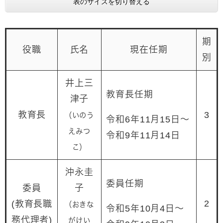
表のサイズを切り替える
期
役職
氏名
現在任期
別
井上三
教育長任期
津子
教育長
3
（いのう
令和6年11月15日～
えみつ
令和9年11月14日
こ）
沖永圭
委員任期
委員
子
2
(教育長職
（おきな
令和5年10月4日～
務代理者)
がけい