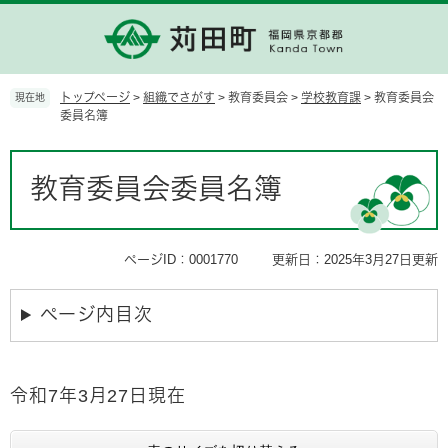
ペ
メ
ー
ニ
ジ
ュ
の
ー
先
を
トップページ
>
組織でさがす
>
教育委員会
>
学校教育課
>
教育委員会
現在地
頭
飛
委員名簿
で
ば
す。
し
本
て
文
教育委員会委員名簿
本
文
へ
ページID：0001770
更新日：2025年3月27日更新
ページ内目次
令和7年3月27日現在