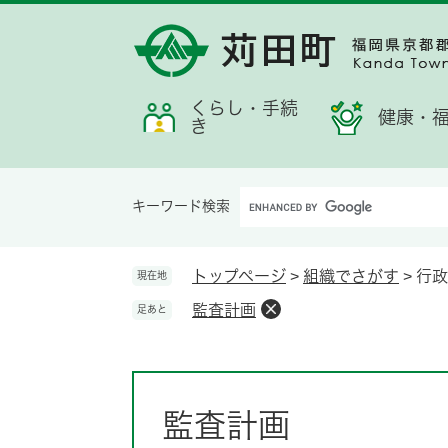
ペ
メ
メ
検
お
ー
ニ
ニ
索
す
ジ
ュ
ュ
す
す
の
ー
ー
る
め
先
を
くらし・手続
情
健康・
き
頭
飛
報
で
ば
す。
し
Google
て
キーワード検索
カ
本
ス
文
タ
へ
トップページ
>
組織でさがす
>
行政
現在地
ム
監査計画
足あと
検
索
本
文
監査計画