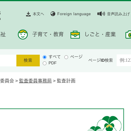
本文へ
Foreign language
音声読み上げ
福祉
子育て・教育
しごと・産業
すべて
ページ
ページID検索
PDF
委員会
>
監査委員事務局
>
監査計画