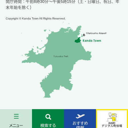
開庁時間：午前8時30分～午後5時15分（土・日曜日、祝日、年
末年始を除く）
Copyright © Kanda Town All Rights Reserved.
メ
検
お
苅
ニ
索
す
田
ュ
す
す
町