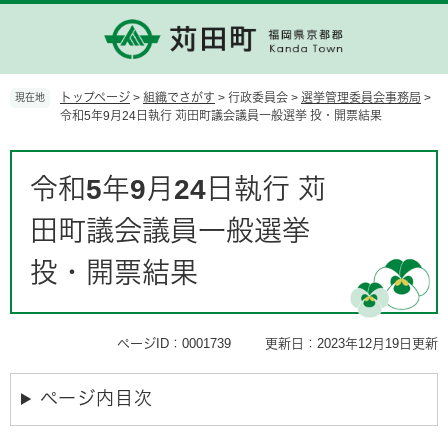
ペ
メ
ー
ニ
ジ
ュ
の
ー
先
を
トップページ
>
組織でさがす
>
行政委員会
>
選挙管理委員会事務局
>
現在地
頭
飛
令和5年9月24日執行 苅田町議会議員一般選挙 投・開票結果
で
ば
す。
し
本
て
文
令和5年9月24日執行 苅
本
文
田町議会議員一般選挙
へ
投・開票結果
ページID：0001739
更新日：2023年12月19日更新
ページ内目次