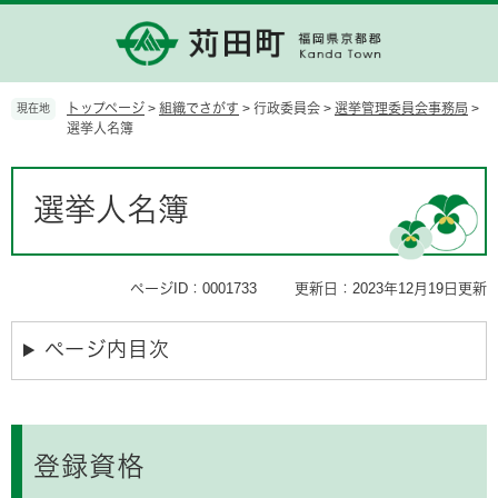
ペ
メ
ー
ニ
ジ
ュ
の
ー
先
を
トップページ
>
組織でさがす
>
行政委員会
>
選挙管理委員会事務局
>
現在地
頭
飛
選挙人名簿
で
ば
す。
し
本
て
文
選挙人名簿
本
文
へ
ページID：0001733
更新日：2023年12月19日更新
ページ内目次
登録資格