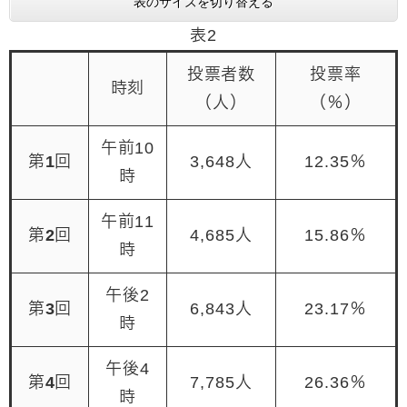
表のサイズを切り替える
表2
投票者数
投票率
時刻
（人）
（％）
午前10
第1回
3,648人
12.35％
時
午前11
第2回
4,685人
15.86％
時
午後2
第3回
6,843人
23.17％
時
午後4
第4回
7,785人
26.36％
時