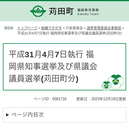
ペ
メ
ー
ニ
ジ
ュ
の
ー
先
を
トップページ
>
組織でさがす
>
行政委員会
>
選挙管理委員会事務局
>
現在地
頭
飛
平成31月4月7日執行 福岡県知事選挙及び県議会議員選挙(苅田町分)
で
ば
す。
し
本
て
文
平成31月4月7日執行 福
本
文
岡県知事選挙及び県議会
へ
議員選挙(苅田町分)
ページID：0001716
更新日：2023年12月19日更新
ページ内目次