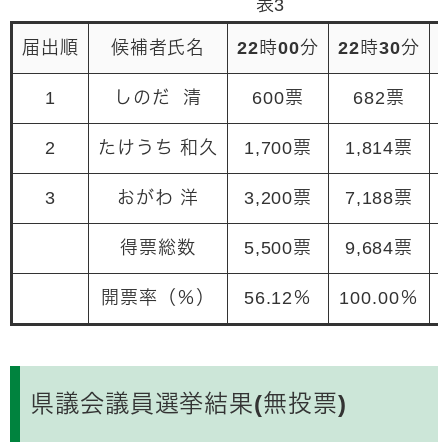
表3
届出順
候補者氏名
22時00分
22時30分
1
しのだ 清
600票
682票
2
たけうち 和久
1,700票
1,814票
3
おがわ 洋
3,200票
7,188票
得票総数
5,500票
9,684票
開票率（％）
56.12％
100.00％
県議会議員選挙結果(無投票)