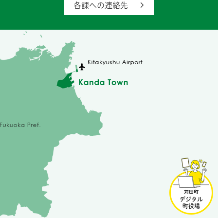
各課への連絡先
苅
田
町
デ
ジ