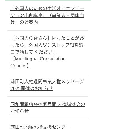
「外国人のための生活オリエンテー
ション出前講座」（事業者・団体向
け）のご案内
【外国人の皆さん】困ったことがあ
ったら、外国人ワンストップ相談窓
口で話して ください！
【Multilingual Consultation
Counter】
苅田町人権週間事業人権メッセージ
2025開催のお知らせ
同和問題啓発強調月間 人権講演会の
お知らせ
苅田町地域包括支援センター