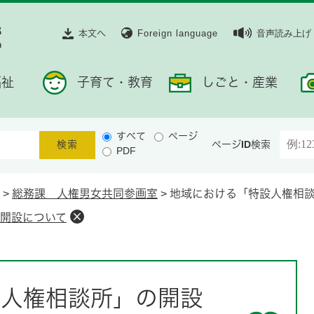
本文へ
Foreign language
音声読み上げ
福祉
子育て・教育
しごと・産業
すべて
ページ
ページID検索
PDF
>
総務課 人権男女共同参画室
>
地域における「特設人権相
開設について
設人権相談所」の開設