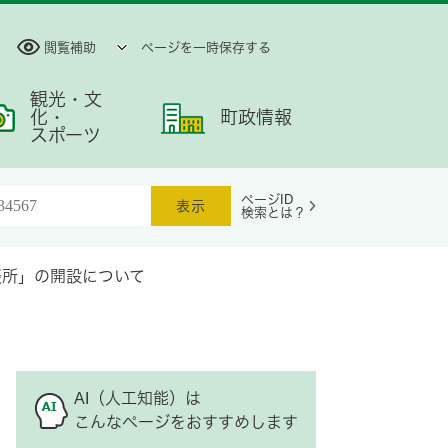
閲覧補助
ページを一時保存する
観光・文
化・
町政情報
スポーツ
ページID
検索とは？
談所」の開設について
AI（人工知能）は
こんなページをおすすめします