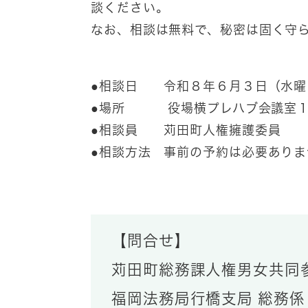
談ください。
なお、相談は無料で、秘密は固く守
●相談日 令和８年６月３日（水曜
●場所 役場横プレハブ会議室１、
●相談員 苅田町人権擁護委員
●相談方法 事前の予約は必要あり
【問合せ】
苅田町総務課人権男女共同参画室 
福岡法務局行橋支局 総務係 T