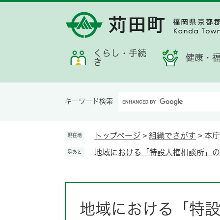
ペ
メ
メ
検
お
ー
ニ
ニ
索
す
ジ
ュ
ュ
す
す
の
ー
ー
る
め
先
を
くらし・手続
情
健康・
き
頭
飛
報
で
ば
す。
し
Google
て
キーワード検索
カ
本
ス
文
タ
へ
トップページ
>
組織でさがす
>
本庁
現在地
ム
地域における「特設人権相談所」の
足あと
検
索
本
文
地域における「特