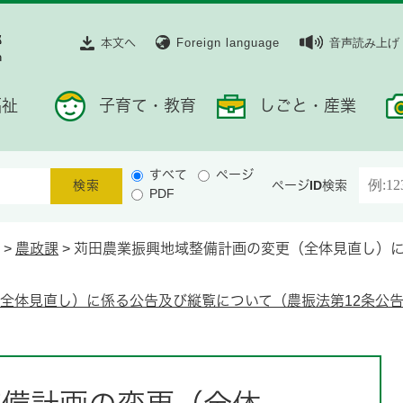
本文へ
Foreign language
音声読み上げ
福祉
子育て・教育
しごと・産業
すべて
ページ
ページID検索
PDF
>
農政課
>
苅田農業振興地域整備計画の変更（全体見直し）に
全体見直し）に係る公告及び縦覧について（農振法第12条公