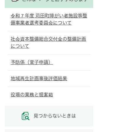
令和７年度 苅田町障がい者施設等整
備事業者選考委員会について
社会資本整備総合交付金の整備計画
について
予防係（電子申請）
地域再生計画事後評価結果
役場の業務と提案箱
見つからないときは