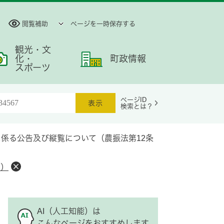
閲覧補助
ページを一時保存する
観光・文
化・
町政情報
スポーツ
ページID
検索とは？
係る公告及び縦覧について（農振法第12条
告）
AI（人工知能）は
こんなページをおすすめします