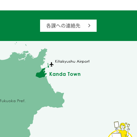
各課への連絡先
苅
田