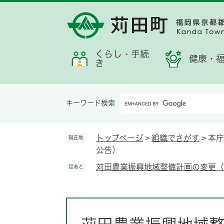
ペ
メ
メ
検
お
ー
ニ
ニ
索
す
ジ
ュ
ュ
す
す
の
ー
ー
る
め
先
を
くらし・手続
情
健康・
き
頭
飛
報
で
ば
す。
し
Google
て
キーワード検索
カ
本
ス
文
タ
へ
トップページ
>
組織でさがす
>
本庁
現在地
ム
公告）
検
苅田農業振興地域整備計画の変更（
足あと
索
本
文