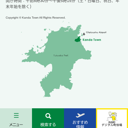
開庁時間：午前8時30分～午後5時15分（土・日曜日、祝日、年
末年始を除く）
Copyright © Kanda Town All Rights Reserved.
メ
検
お
苅
ニ
索
す
田
ュ
す
す
町
ー
る
め