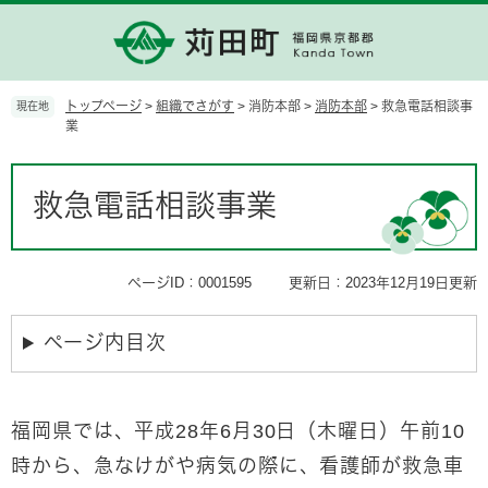
ペ
メ
ー
ニ
ジ
ュ
の
ー
先
を
トップページ
>
組織でさがす
>
消防本部
>
消防本部
>
救急電話相談事
現在地
頭
飛
業
で
ば
す。
し
本
て
文
救急電話相談事業
本
文
へ
ページID：0001595
更新日：2023年12月19日更新
ページ内目次
福岡県では、平成28年6月30日（木曜日）午前10
時から、急なけがや病気の際に、看護師が救急車