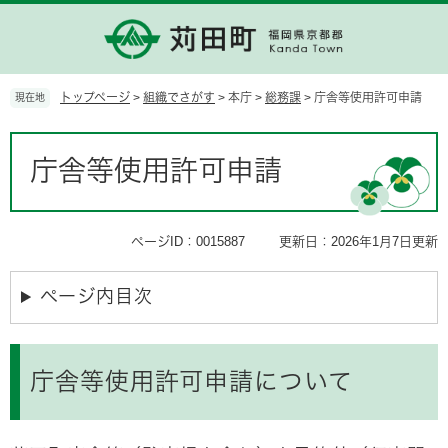
ペ
メ
ー
ニ
ジ
ュ
の
ー
先
を
トップページ
>
組織でさがす
>
本庁
>
総務課
>
庁舎等使用許可申請
現在地
頭
飛
で
ば
本
す。
し
文
庁舎等使用許可申請
て
本
文
へ
ページID：0015887
更新日：2026年1月7日更新
ページ内目次
庁舎等使用許可申請について