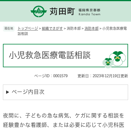
ペ
メ
ー
ニ
ジ
ュ
の
ー
先
を
トップページ
>
組織でさがす
>
消防本部
>
消防本部
>
小児救急医療電
現在地
頭
飛
話相談
で
ば
す。
し
本
て
文
小児救急医療電話相談
本
文
へ
ページID：0001579
更新日：2023年12月19日更新
ページ内目次
夜間に、子どもの急な病気、ケガに関する相談を
経験豊かな看護師、または必要に応じて小児科医