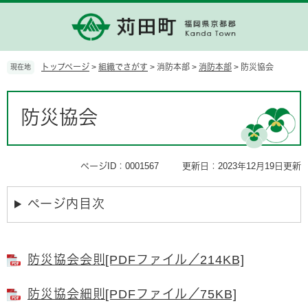
ペ
メ
ー
ニ
ジ
ュ
の
ー
先
を
トップページ
>
組織でさがす
>
消防本部
>
消防本部
>
防災協会
現在地
頭
飛
で
ば
本
す。
し
文
防災協会
て
本
文
へ
ページID：0001567
更新日：2023年12月19日更新
ページ内目次
防災協会会則[PDFファイル／214KB]
防災協会細則[PDFファイル／75KB]