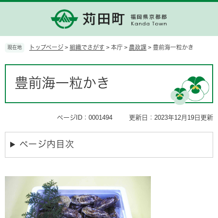
ペ
メ
ー
ニ
ジ
ュ
の
ー
先
を
トップページ
>
組織でさがす
>
本庁
>
農政課
>
豊前海一粒かき
現在地
頭
飛
で
ば
本
す。
し
文
豊前海一粒かき
て
本
文
へ
ページID：0001494
更新日：2023年12月19日更新
ページ内目次