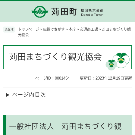
ペ
メ
ー
ニ
ジ
ュ
の
ー
先
を
トップページ
>
組織でさがす
>
本庁
>
交通商工課
>
苅田まちづくり観
現在地
頭
飛
光協会
で
ば
す。
し
本
て
文
苅田まちづくり観光協会
本
文
へ
ページID：0001454
更新日：2023年12月19日更新
ページ内目次
一般社団法人 苅田まちづくり観