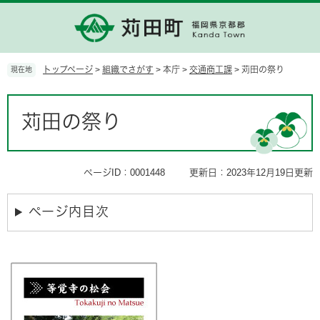
ペ
メ
ー
ニ
ジ
ュ
の
ー
先
を
トップページ
>
組織でさがす
>
本庁
>
交通商工課
>
苅田の祭り
現在地
頭
飛
で
ば
本
す。
し
文
苅田の祭り
て
本
文
へ
ページID：0001448
更新日：2023年12月19日更新
ページ内目次