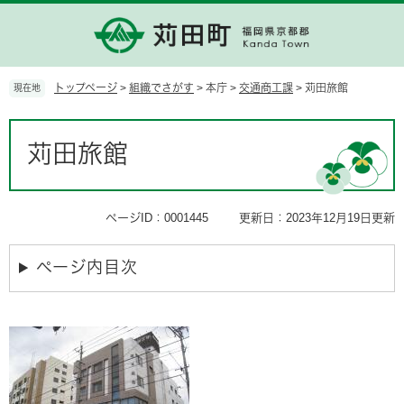
ペ
メ
ー
ニ
ジ
ュ
の
ー
先
を
トップページ
>
組織でさがす
>
本庁
>
交通商工課
>
苅田旅館
現在地
頭
飛
で
ば
本
す。
し
文
苅田旅館
て
本
文
へ
ページID：0001445
更新日：2023年12月19日更新
ページ内目次