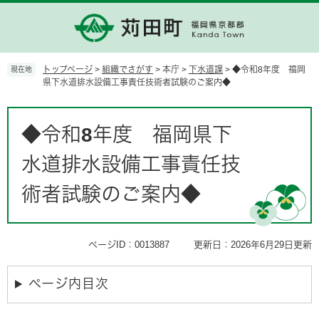
ペ
メ
ー
ニ
ジ
ュ
の
ー
先
を
トップページ
>
組織でさがす
>
本庁
>
下水道課
>
◆令和8年度 福岡
現在地
頭
飛
県下水道排水設備工事責任技術者試験のご案内◆
で
ば
す。
し
本
て
文
◆令和8年度 福岡県下
本
文
水道排水設備工事責任技
へ
術者試験のご案内◆
ページID：0013887
更新日：2026年6月29日更新
ページ内目次