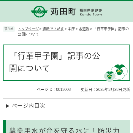
ペ
メ
ー
ニ
ジ
ュ
の
ー
先
を
トップページ
>
組織でさがす
>
本庁
>
水道課
>
「行革甲子園」記事の
現在地
頭
飛
公開について
で
ば
す。
し
本
て
文
「行革甲子園」記事の公
本
文
開について
へ
ページID：0013008
更新日：2025年3月28日更新
ページ内目次
農業用水が命を守る水に！防災力