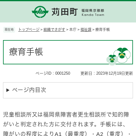
ペ
メ
ー
ニ
ジ
ュ
の
ー
先
を
トップページ
>
組織でさがす
>
本庁
>
福祉課
>
療育手帳
現在地
頭
飛
で
ば
本
す。
し
文
療育手帳
て
本
文
へ
ページID：0001250
更新日：2023年12月19日更新
ページ内目次
児童相談所又は福岡県障害者更生相談所で知的障
がいと判定された方に交付されます。手帳には、
障がいの程度によりA1（最重度）・A2（重度）・