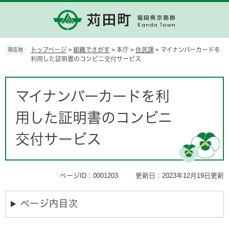
ペ
メ
ー
ニ
ジ
ュ
の
ー
先
を
トップページ
>
組織でさがす
>
本庁
>
住民課
>
マイナンバーカードを
現在地
頭
飛
利用した証明書のコンビニ交付サービス
で
ば
す。
し
本
て
文
マイナンバーカードを利
本
文
用した証明書のコンビニ
へ
交付サービス
ページID：0001203
更新日：2023年12月19日更新
ページ内目次