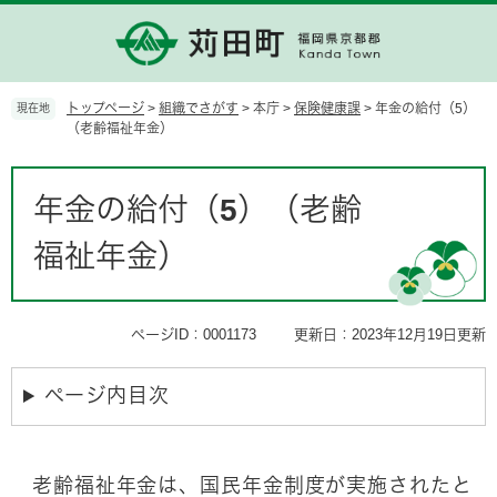
ペ
メ
ー
ニ
ジ
ュ
の
ー
先
を
トップページ
>
組織でさがす
>
本庁
>
保険健康課
>
年金の給付（5）
現在地
頭
飛
（老齢福祉年金）
で
ば
す。
し
本
て
文
年金の給付（5）（老齢
本
文
福祉年金）
へ
ページID：0001173
更新日：2023年12月19日更新
ページ内目次
老齢福祉年金は、国民年金制度が実施されたと