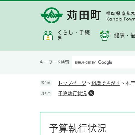
ペ
メ
メ
検
お
ー
ニ
ニ
索
す
ジ
ュ
ュ
す
す
の
ー
ー
る
め
先
を
くらし・手続
情
健康・
き
頭
飛
報
で
ば
す。
し
Google
て
キーワード検索
カ
本
ス
文
タ
へ
トップページ
>
組織でさがす
>
本庁
現在地
ム
予算執行状況
足あと
検
索
本
文
予算執行状況