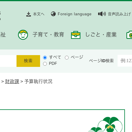
本文へ
Foreign language
音声読み上げ
福祉
子育て・教育
しごと・産業
すべて
ページ
ページID検索
PDF
>
財政課
>
予算執行状況