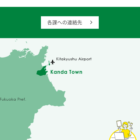
各課への連絡先
苅
田
町