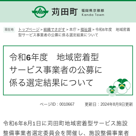
ペ
メ
ー
ニ
ジ
ュ
の
ー
先
を
トップページ
>
組織でさがす
>
本庁
>
福祉課
>
令和6年度 地域密着
現在地
頭
飛
型サービス事業者の公募に係る選定結果について
で
ば
す。
し
本
て
文
令和6年度 地域密着型
本
文
サービス事業者の公募に
へ
係る選定結果について
ページID：0010667
更新日：2024年8月9日更新
令和6年8月1日に苅田町地域密着型サービス施設
整備事業者選定委員会を開催し、施設整備事業者