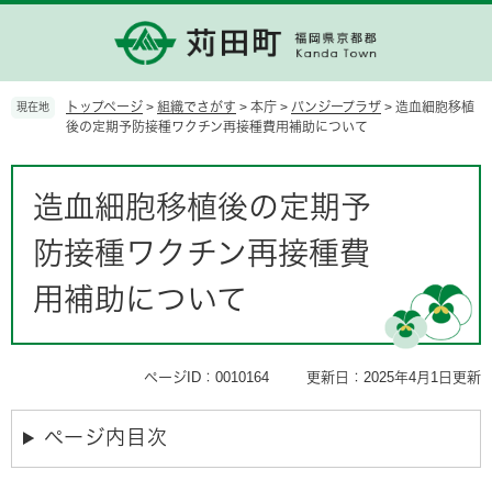
ペ
メ
ー
ニ
ジ
ュ
の
ー
先
を
トップページ
>
組織でさがす
>
本庁
>
パンジープラザ
>
造血細胞移植
現在地
頭
飛
後の定期予防接種ワクチン再接種費用補助について
で
ば
す。
し
本
て
文
造血細胞移植後の定期予
本
文
防接種ワクチン再接種費
へ
用補助について
ページID：0010164
更新日：2025年4月1日更新
ページ内目次