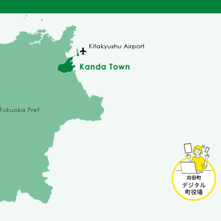
苅
田
町
デ
ジ
タ
ル