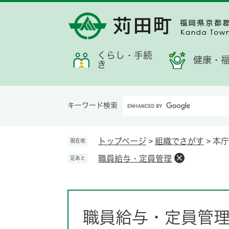
ペ
メ
メ
検
お
ー
ニ
ニ
索
す
ジ
ュ
ュ
す
す
の
ー
ー
る
め
先
を
くらし・手続
情
健康・
き
頭
飛
報
で
ば
す。
し
Google
て
キーワード検索
カ
本
ス
文
タ
へ
トップページ
>
組織でさがす
>
本庁
現在地
ム
職員給与・定員管理
足あと
検
索
本
文
職員給与・定員管