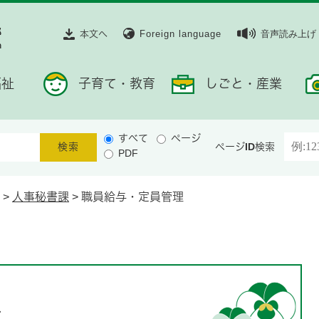
本文へ
Foreign language
音声読み上げ
福祉
子育て・教育
しごと・産業
すべて
ページ
ページID検索
PDF
>
人事秘書課
>
職員給与・定員管理
理