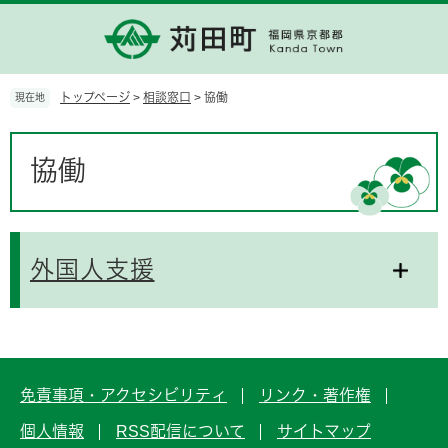
ペ
メ
ー
ニ
ジ
ュ
の
ー
先
を
トップページ
>
相談窓口
>
協働
現在地
頭
飛
で
ば
本
す。
し
文
協働
て
本
文
へ
外国人支援
免責事項・アクセシビリティ
リンク・著作権
個人情報
RSS配信について
サイトマップ