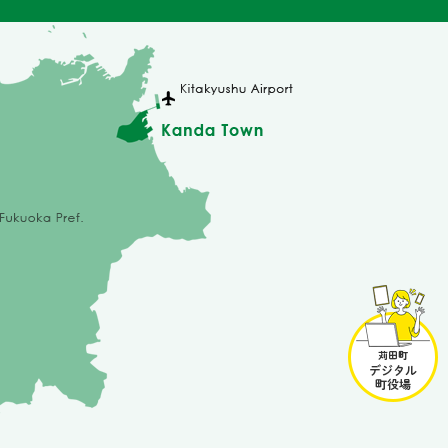
苅
田
町
デ
ジ
タ
ル