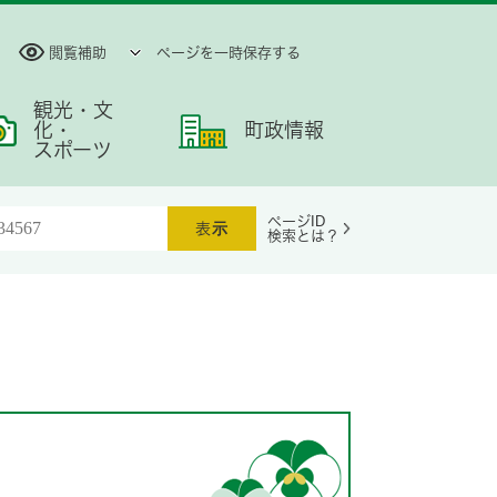
閲覧補助
ページを一時保存する
観光・文
化・
町政情報
スポーツ
ページID
検索とは？