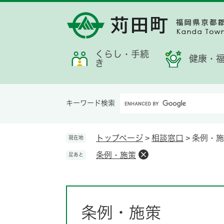
ペ
メ
メ
検
お
ー
ニ
ニ
索
す
ジ
ュ
ュ
す
す
の
ー
ー
る
め
先
を
くらし・手続
情
健康・
き
頭
飛
報
で
ば
す。
し
Google
て
キーワード検索
カ
本
ス
文
タ
へ
トップページ
>
相談窓口
>
条例・施
現在地
ム
条例・施策
足あと
検
索
本
文
条例・施策