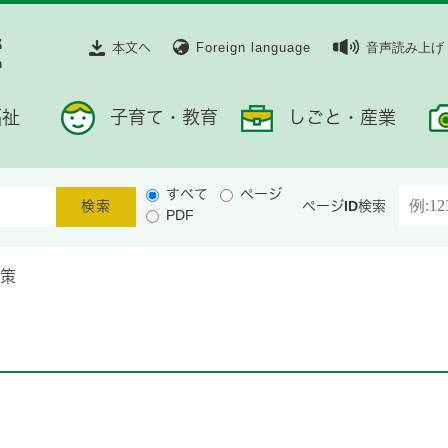
本文へ
Foreign language
音声読み上げ
福祉
子育て・教育
しごと・産業
すべて
ページ
ページID検索
PDF
策