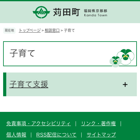
ペ
メ
ー
ニ
ジ
ュ
の
ー
先
を
トップページ
>
相談窓口
>
子育て
現在地
頭
飛
で
ば
本
す。
し
文
子育て
て
本
文
へ
子育て支援
免責事項・アクセシビリティ
リンク・著作権
個人情報
RSS配信について
サイトマップ