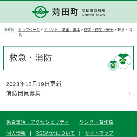
ペ
メ
ー
ニ
ジ
ュ
の
ー
先
を
トップページ
>
イベント・講座・募集
>
防災・防犯・安全
>
救急・消
現在地
頭
飛
防
で
ば
す。
し
本
て
文
救急・消防
本
文
へ
2023年12月19日更新
消防団員募集
免責事項・アクセシビリティ
リンク・著作権
個人情報
RSS配信について
サイトマップ