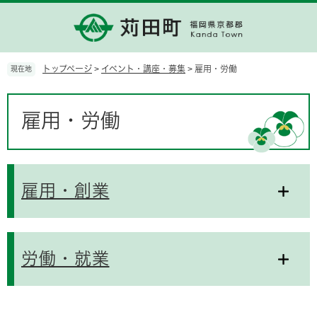
ペ
メ
ー
ニ
ジ
ュ
の
ー
先
を
トップページ
>
イベント・講座・募集
>
雇用・労働
現在地
頭
飛
で
ば
本
す。
し
文
雇用・労働
て
本
文
へ
雇用・創業
労働・就業