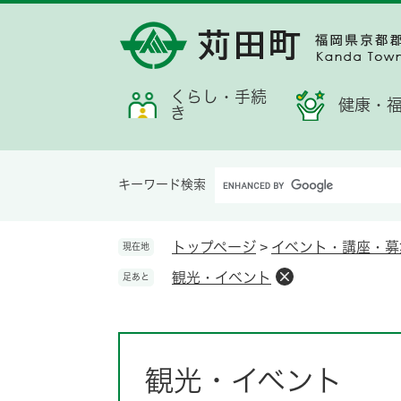
ペ
メ
メ
検
お
ー
ニ
ニ
索
す
ジ
ュ
ュ
す
す
の
ー
ー
る
め
先
を
くらし・手続
情
健康・
き
頭
飛
報
で
ば
す。
し
Google
て
キーワード検索
カ
本
ス
文
タ
へ
トップページ
>
イベント・講座・募
現在地
ム
観光・イベント
足あと
検
索
本
文
観光・イベント