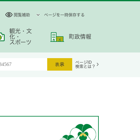
閲覧補助
ページを一時保存する
観光・文
化・
町政情報
スポーツ
ページID
検索とは？