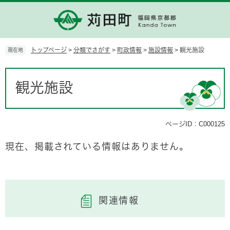
ペ
メ
ー
ニ
ジ
ュ
の
ー
先
を
トップページ
>
分類でさがす
>
町政情報
>
施設情報
>
観光施設
現在地
頭
飛
で
ば
本
す。
し
文
観光施設
て
本
文
へ
ページID：C000125
現在、掲載されている情報はありません。
関連情報