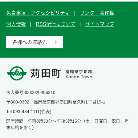
免責事項・アクセシビリティ
リンク・著作権
個人情報
RSS配信について
サイトマップ
各課への連絡先
法人番号8000020406210
〒800-0392 福岡県京都郡苅田町富久町1丁目19-1
Tel:093-434-1111(代表)
開庁時間：午前8時30分～午後5時15分（土・日曜日、祝日、年
末年始を除く）