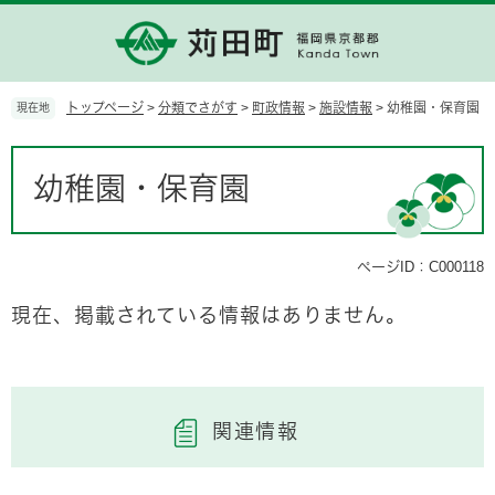
ペ
メ
ー
ニ
ジ
ュ
の
ー
先
を
トップページ
>
分類でさがす
>
町政情報
>
施設情報
>
幼稚園・保育園
現在地
頭
飛
で
ば
本
す。
し
文
幼稚園・保育園
て
本
文
へ
ページID：C000118
現在、掲載されている情報はありません。
関連情報