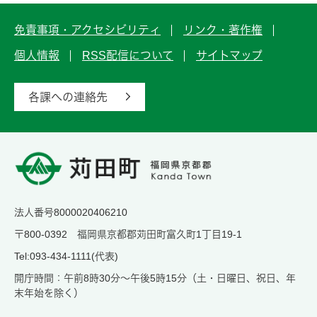
免責事項・アクセシビリティ
リンク・著作権
個人情報
RSS配信について
サイトマップ
各課への連絡先
法人番号8000020406210
〒800-0392 福岡県京都郡苅田町富久町1丁目19-1
Tel:093-434-1111(代表)
開庁時間：午前8時30分～午後5時15分（土・日曜日、祝日、年
末年始を除く）