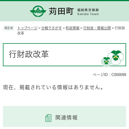
ペ
メ
ー
ニ
ジ
ュ
の
ー
先
を
トップページ
>
分類でさがす
>
町政情報
>
行財政・情報公開
>
行財政
現在地
頭
飛
改革
で
ば
す。
し
本
て
文
行財政改革
本
文
へ
ページID：C000099
現在、掲載されている情報はありません。
関連情報