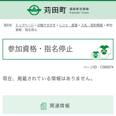
ペ
メ
ー
ニ
ジ
ュ
の
ー
先
を
トップページ
>
分類でさがす
>
しごと・産業
>
入札・契約情報
>
参加
現在地
頭
飛
資格・指名停止
で
ば
す。
し
本
て
文
参加資格・指名停止
本
文
へ
ページID：C000074
現在、掲載されている情報はありません。
関連情報