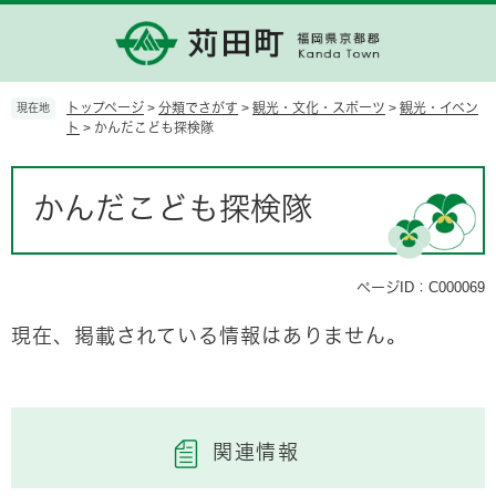
ペ
メ
ー
ニ
ジ
ュ
の
ー
先
を
トップページ
>
分類でさがす
>
観光・文化・スポーツ
>
観光・イベン
現在地
頭
飛
ト
>
かんだこども探検隊
で
ば
す。
し
本
て
文
かんだこども探検隊
本
文
へ
ページID：C000069
現在、掲載されている情報はありません。
関連情報