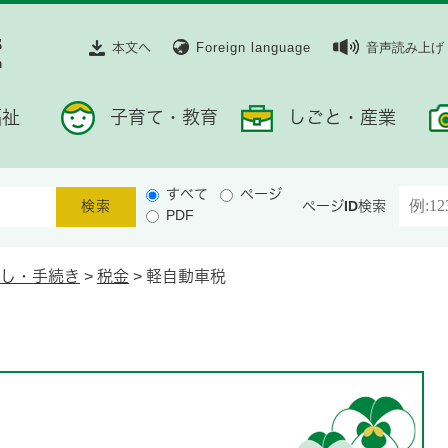
本文へ
Foreign language
音声読み上げ
福祉
子育て・教育
しごと・産業
すべて
ページ
ページID検索
PDF
し・手続き
>
税金
>
軽自動車税