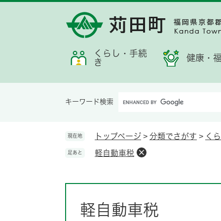
ペ
メ
メ
検
お
ー
ニ
ニ
索
す
ジ
ュ
ュ
す
す
の
ー
ー
る
め
先
を
くらし・手続
情
健康・
き
頭
飛
報
で
ば
す。
し
Google
て
キーワード検索
カ
本
ス
文
タ
へ
トップページ
>
分類でさがす
>
くら
現在地
ム
軽自動車税
足あと
検
索
本
文
軽自動車税