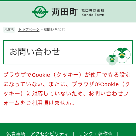
ペ
メ
ー
ニ
ジ
ュ
の
ー
先
を
トップページ
>
お問い合わせ
現在地
頭
飛
で
ば
本
す。
し
文
お問い合わせ
て
本
文
へ
ブラウザでCookie（クッキー）が使用できる設定
になっていない、または、ブラウザがCookie（ク
ッキー）に対応していないため、お問い合わせフ
ォームをご利用頂けません。
免責事項・アクセシビリティ
リンク・著作権