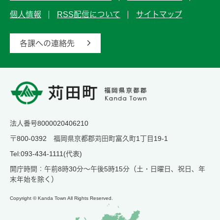
個人情報
RSS配信について
サイトマップ
各課への連絡先
法人番号8000020406210
〒800-0392 福岡県京都郡苅田町富久町1丁目19-1
Tel:093-434-1111(代表)
開庁時間：午前8時30分～午後5時15分（土・日曜日、祝日、年
末年始を除く）
Copyright © Kanda Town All Rights Reserved.