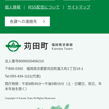
個人情報
RSS配信について
サイトマップ
各課への連絡先
法人番号8000020406210
〒800-0392 福岡県京都郡苅田町富久町1丁目19-1
Tel:093-434-1111(代表)
開庁時間：午前8時30分～午後5時15分（土・日曜日、祝日、年
末年始を除く）
Copyright © Kanda Town All Rights Reserved.