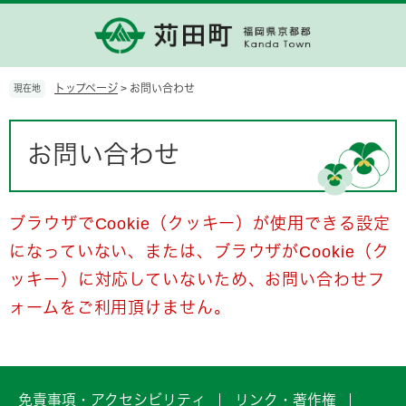
ペ
メ
ー
ニ
ジ
ュ
の
ー
先
を
トップページ
>
お問い合わせ
現在地
頭
飛
で
ば
本
す。
し
文
お問い合わせ
て
本
文
へ
ブラウザでCookie（クッキー）が使用できる設定
になっていない、または、ブラウザがCookie（ク
ッキー）に対応していないため、お問い合わせフ
ォームをご利用頂けません。
免責事項・アクセシビリティ
リンク・著作権