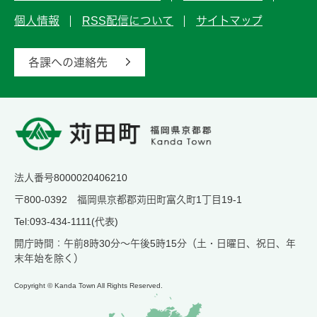
個人情報
RSS配信について
サイトマップ
各課への連絡先
法人番号8000020406210
〒800-0392 福岡県京都郡苅田町富久町1丁目19-1
Tel:093-434-1111(代表)
開庁時間：午前8時30分～午後5時15分（土・日曜日、祝日、年
末年始を除く）
Copyright © Kanda Town All Rights Reserved.