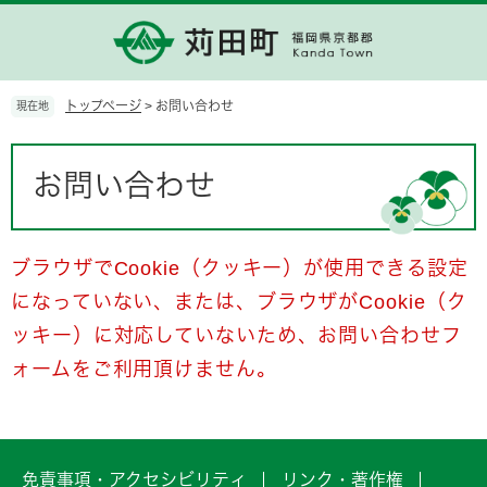
ペ
メ
ー
ニ
ジ
ュ
の
ー
先
を
トップページ
>
お問い合わせ
現在地
頭
飛
で
ば
本
す。
し
文
お問い合わせ
て
本
文
へ
ブラウザでCookie（クッキー）が使用できる設定
になっていない、または、ブラウザがCookie（ク
ッキー）に対応していないため、お問い合わせフ
ォームをご利用頂けません。
免責事項・アクセシビリティ
リンク・著作権