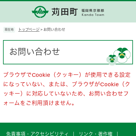
ペ
メ
ー
ニ
ジ
ュ
の
ー
先
を
トップページ
>
お問い合わせ
現在地
頭
飛
で
ば
本
す。
し
文
お問い合わせ
て
本
文
へ
ブラウザでCookie（クッキー）が使用できる設定
になっていない、または、ブラウザがCookie（ク
ッキー）に対応していないため、お問い合わせフ
ォームをご利用頂けません。
免責事項・アクセシビリティ
リンク・著作権