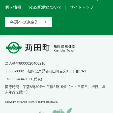
個人情報
RSS配信について
サイトマップ
各課への連絡先
法人番号8000020406210
〒800-0392 福岡県京都郡苅田町富久町1丁目19-1
Tel:093-434-1111(代表)
開庁時間：午前8時30分～午後5時15分（土・日曜日、祝日、年
末年始を除く）
Copyright © Kanda Town All Rights Reserved.