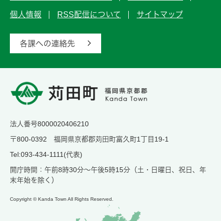
個人情報
RSS配信について
サイトマップ
各課への連絡先
法人番号8000020406210
〒800-0392 福岡県京都郡苅田町富久町1丁目19-1
Tel:093-434-1111(代表)
開庁時間：午前8時30分～午後5時15分（土・日曜日、祝日、年
末年始を除く）
Copyright © Kanda Town All Rights Reserved.