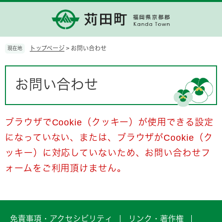
ペ
メ
ー
ニ
ジ
ュ
の
ー
先
を
トップページ
>
お問い合わせ
現在地
頭
飛
で
ば
本
す。
し
文
お問い合わせ
て
本
文
へ
ブラウザでCookie（クッキー）が使用できる設定
になっていない、または、ブラウザがCookie（ク
ッキー）に対応していないため、お問い合わせフ
ォームをご利用頂けません。
免責事項・アクセシビリティ
リンク・著作権