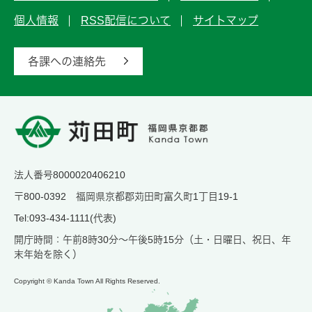
個人情報
RSS配信について
サイトマップ
各課への連絡先
法人番号8000020406210
〒800-0392 福岡県京都郡苅田町富久町1丁目19-1
Tel:093-434-1111(代表)
開庁時間：午前8時30分～午後5時15分（土・日曜日、祝日、年
末年始を除く）
Copyright © Kanda Town All Rights Reserved.