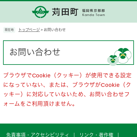
ペ
メ
ー
ニ
ジ
ュ
の
ー
先
を
トップページ
>
お問い合わせ
現在地
頭
飛
で
ば
本
す。
し
文
お問い合わせ
て
本
文
へ
ブラウザでCookie（クッキー）が使用できる設定
になっていない、または、ブラウザがCookie（ク
ッキー）に対応していないため、お問い合わせフ
ォームをご利用頂けません。
免責事項・アクセシビリティ
リンク・著作権