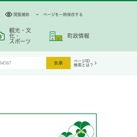
閲覧補助
ページを一時保存する
観光・文
化・
町政情報
スポーツ
ページID
検索とは？