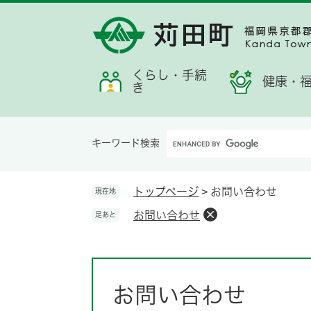
ペ
メ
メ
検
お
ー
ニ
ニ
索
す
ジ
ュ
ュ
す
す
の
ー
ー
る
め
先
を
くらし・手続
情
健康・
き
頭
飛
報
で
ば
す。
し
Google
て
キーワード検索
カ
本
ス
文
タ
へ
トップページ
>
お問い合わせ
現在地
ム
お問い合わせ
足あと
検
索
本
文
お問い合わせ