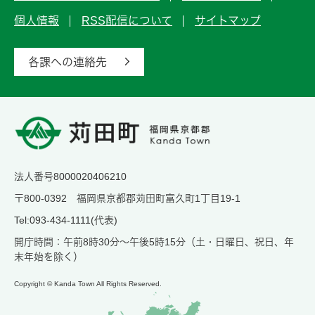
個人情報
RSS配信について
サイトマップ
各課への連絡先
法人番号8000020406210
〒800-0392 福岡県京都郡苅田町富久町1丁目19-1
Tel:093-434-1111(代表)
開庁時間：午前8時30分～午後5時15分（土・日曜日、祝日、年
末年始を除く）
Copyright © Kanda Town All Rights Reserved.