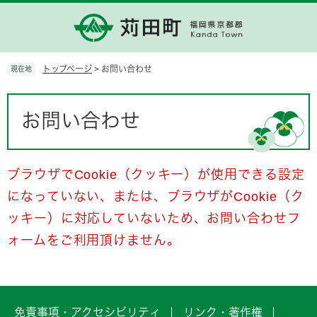
ペ
メ
ー
ニ
ジ
ュ
の
ー
先
を
トップページ
>
お問い合わせ
現在地
頭
飛
で
ば
本
す。
し
文
お問い合わせ
て
本
文
へ
ブラウザでCookie（クッキー）が使用できる設定
になっていない、または、ブラウザがCookie（ク
ッキー）に対応していないため、お問い合わせフ
ォームをご利用頂けません。
免責事項・アクセシビリティ
リンク・著作権